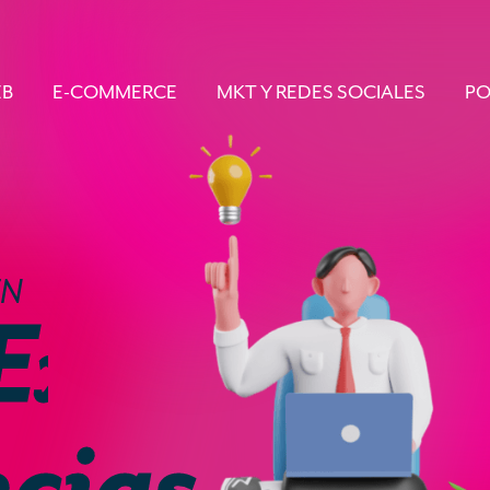
EB
E-COMMERCE
MKT Y REDES SOCIALES
PO
EN
F
a
s
c
i
n
a
n
t
e
cias