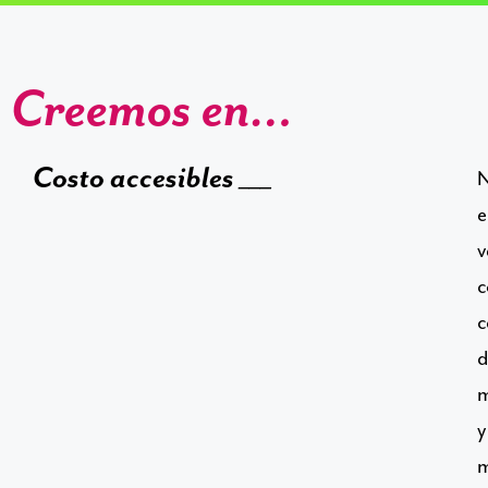
Creemos en…
Costo accesibles ___
N
e
v
c
d
y