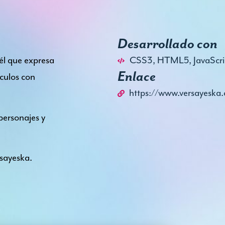
Desarrollado con
uél que expresa
CSS3
,
HTML5
,
JavaScri
Enlace
ículos con
https://www.versayeska
personajes y
rsayeska.