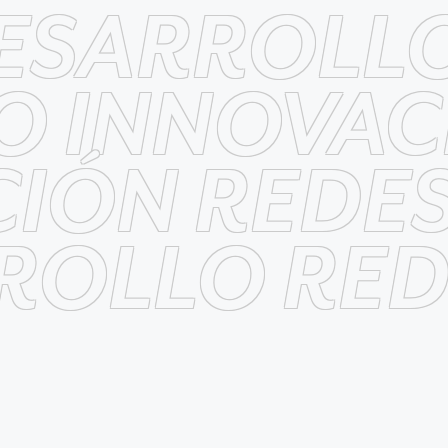
DESARROLL
O INNOVAC
IÓN REDE
ROLLO RED