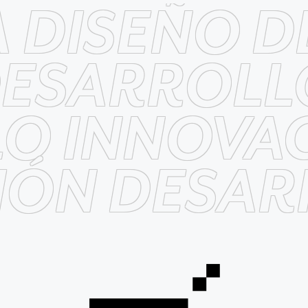
A DISEÑO 
DESARROLL
O INNOVAC
IÓN DESAR