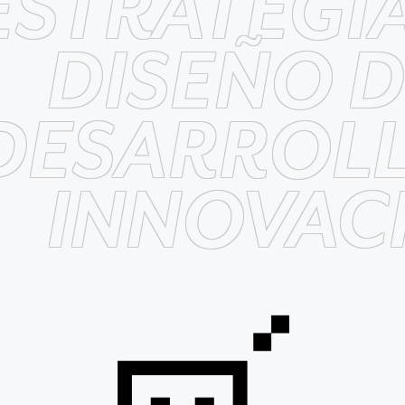
ESTRATEGI
DISEÑO 
DESARROLL
INNOVAC