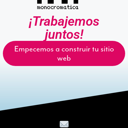
¡Trabajemos
juntos!
Empecemos a construir tu sitio
web