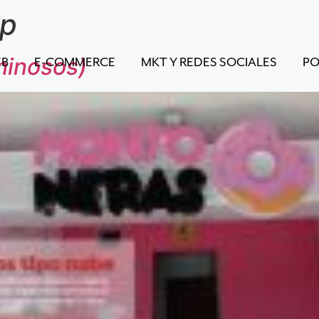
ap
minosos)
EB
E-COMMERCE
MKT Y REDES SOCIALES
PO